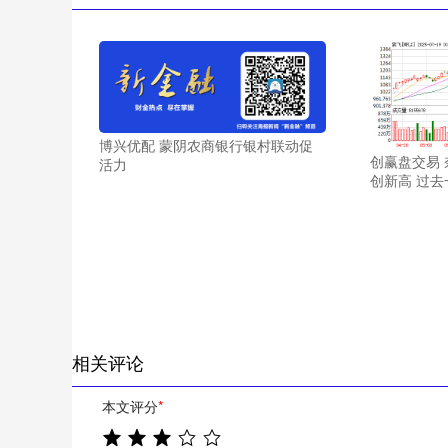
博兴优配 蒙阴农商银行银村联动促
创赢盘交易 
活力
创新高 过
相关评论
本文评分
*