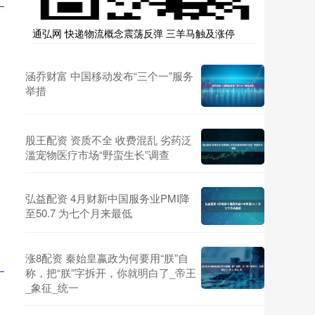
通弘网 快递物流概念震荡反弹 三羊马触及涨停
涵乔财富 中国移动发布“三个一”服务
举措
股王配资 资质不全 收费混乱 劣药泛
滥宠物医疗市场“野蛮生长”调查
弘益配资 4月财新中国服务业PMI降
至50.7 为七个月来最低
涨8配资 秦始皇嬴政为何要用“朕”自
称，把“朕”字拆开，你就明白了_帝王
_象征_统一