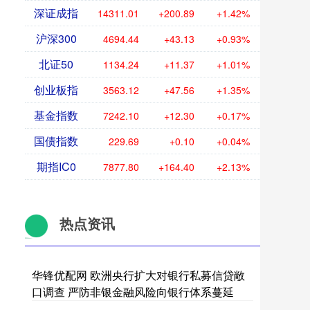
深证成指
14311.01
+200.89
+1.42%
沪深300
4694.44
+43.13
+0.93%
北证50
1134.24
+11.37
+1.01%
创业板指
3563.12
+47.56
+1.35%
基金指数
7242.10
+12.30
+0.17%
国债指数
229.69
+0.10
+0.04%
期指IC0
7877.80
+164.40
+2.13%
热点资讯
华锋优配网 欧洲央行扩大对银行私募信贷敞
口调查 严防非银金融风险向银行体系蔓延